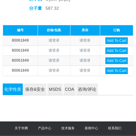
3
9
9
3
分子量
587.32
编号
价格/包装
库存
订购
80061849
请登录
请登录
Add To Cart
80061849
请登录
请登录
Add To Cart
80061849
请登录
请登录
Add To Cart
80061849
请登录
请登录
Add To Cart
化学性质
保存&安全
MSDS
COA
咨询/评论
关于华腾
产品中心
技术服务
新闻中心
联系我们