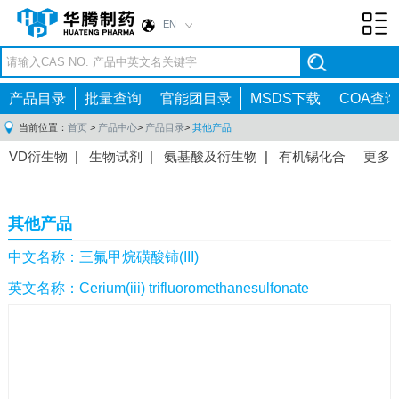
EN
Toggl
navig
产品目录
批量查询
官能团目录
MSDS下载
COA查询
当前位置：
首页
>
产品中心
>
产品目录
>
其他产品
VD衍生物
|
生物试剂
|
氨基酸及衍生物
|
有机锡化合
更多
物
|
有机硼化合物
|
有机磷化合物
|
有机氟化合物
|
中间体
|
其他产品
|
抗肿瘤药物中间体
|
抗病毒药物中
其他产品
间体
|
抗高血压药物中间体
|
抗糖尿病药物中间体
|
抗
感染药物中间体
|
肠胃药物中间体
|
镇痛麻醉药物中间
中文名称：三氟甲烷磺酸铈(III)
体
|
抗精神病药物中间体
|
抗炎药物中间体
|
精选原料
英文名称：Cerium(iii) trifluoromethanesulfonate
药中间体
|
其他原料药中间体
|