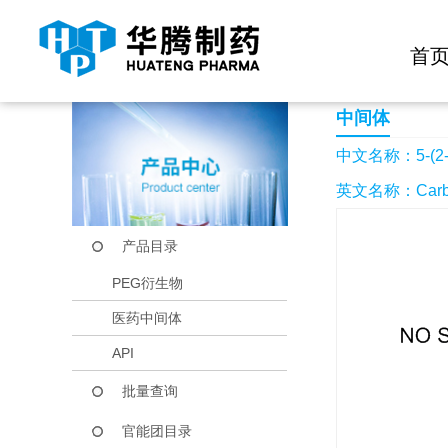
快捷导航栏 >>
化学试剂
生物试剂
PEG衍生物
当前位置：
首页
产品中心
产品目录
5-(2-氨基乙基)噻唑
首
中间体
中文名称：5-(
英文名称：Carbamic 
产品目录
PEG衍生物
医药中间体
API
批量查询
官能团目录