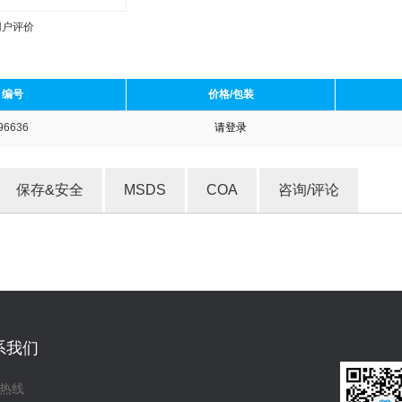
用户评价
编号
价格/包装
96636
请登录
收藏产品
保存&安全
MSDS
COA
咨询/评论
系我们
热线