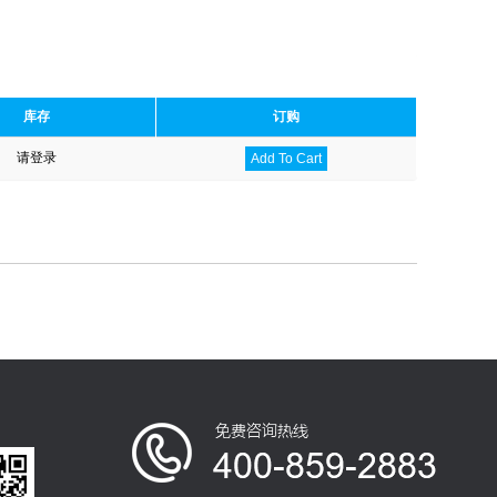
库存
订购
请登录
Add To Cart