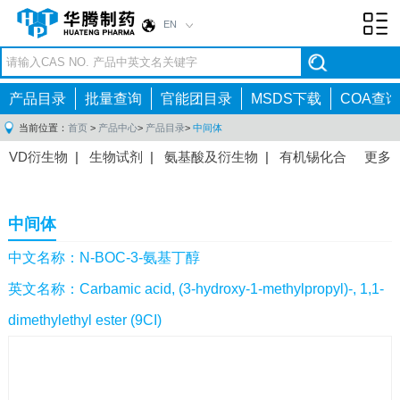
EN
Toggl
navig
产品目录
批量查询
官能团目录
MSDS下载
COA查询
当前位置：
首页
>
产品中心
>
产品目录
>
中间体
VD衍生物
|
生物试剂
|
氨基酸及衍生物
|
有机锡化合
更多
物
|
有机硼化合物
|
有机磷化合物
|
有机氟化合物
|
中间体
|
其他产品
|
抗肿瘤药物中间体
|
抗病毒药物中
中间体
间体
|
抗高血压药物中间体
|
抗糖尿病药物中间体
|
抗
感染药物中间体
|
肠胃药物中间体
|
镇痛麻醉药物中间
中文名称：N-BOC-3-氨基丁醇
体
|
抗精神病药物中间体
|
抗炎药物中间体
|
精选原料
英文名称：Carbamic acid, (3-hydroxy-1-methylpropyl)-, 1,1-
药中间体
|
其他原料药中间体
|
dimethylethyl ester (9CI)