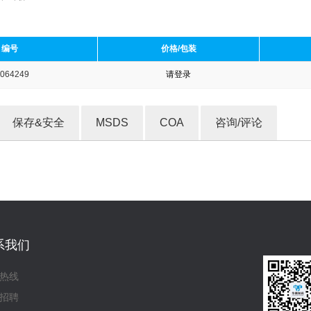
编号
价格/包装
064249
请登录
收藏产品
保存&安全
MSDS
COA
咨询/评论
系我们
热线
招聘