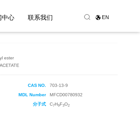
闻中心
联系我们
EN
yl ester
ACETATE
CAS NO.
703-13-9
MDL Number
MFCD00780932
分子式
C
H
F
O
7
9
3
2