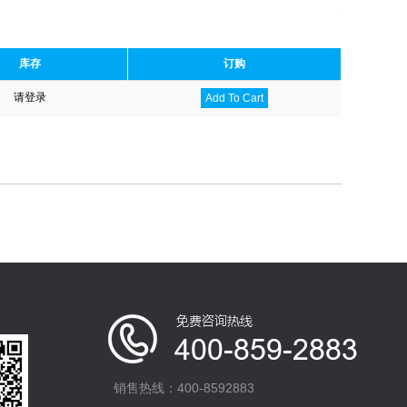
库存
订购
请登录
Add To Cart
销售热线：400-8592883