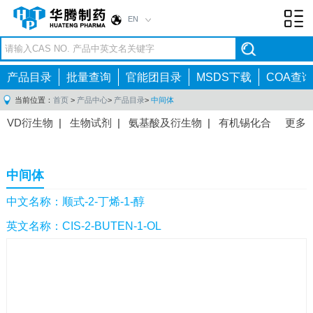
EN
Toggl
navig
产品目录
批量查询
官能团目录
MSDS下载
COA查询
当前位置：
首页
>
产品中心
>
产品目录
>
中间体
VD衍生物
|
生物试剂
|
氨基酸及衍生物
|
有机锡化合
更多
物
|
有机硼化合物
|
有机磷化合物
|
有机氟化合物
|
中间体
|
其他产品
|
抗肿瘤药物中间体
|
抗病毒药物中
中间体
间体
|
抗高血压药物中间体
|
抗糖尿病药物中间体
|
抗
感染药物中间体
|
肠胃药物中间体
|
镇痛麻醉药物中间
中文名称：顺式-2-丁烯-1-醇
体
|
抗精神病药物中间体
|
抗炎药物中间体
|
精选原料
英文名称：CIS-2-BUTEN-1-OL
药中间体
|
其他原料药中间体
|