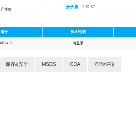
分子量
190.67
用户评价
编号
价格/包装
062431
请登录
收藏产品
保存&安全
MSDS
COA
咨询/评论