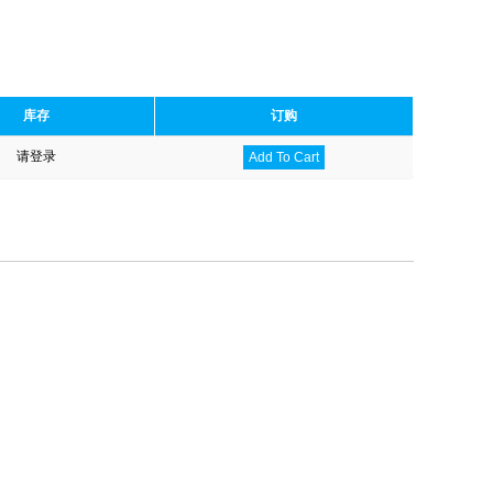
库存
订购
请登录
Add To Cart