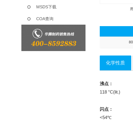
MSDS下载
COA查询
80
化学性质
沸点：
118 °C(lit.)
闪点：
<54℃