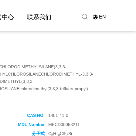
闻中心
联系我们
EN
CHLORODIMETHYLSILANE(3,3,3-
HYLCHLOROSILANECHLORODIMETHYL-3,3,3-
IMETHYL(3,3,3-
ANEchlorodimethyl(3,3,3-trifluoropropyl)-
CAS NO.
1481-41-0
MDL Number
MFCD00053211
分子式
C
H
ClF
Si
5
10
3