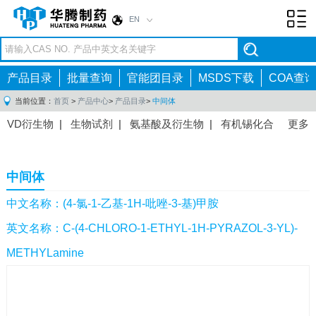
EN
Toggl
navig
产品目录
批量查询
官能团目录
MSDS下载
COA查询
当前位置：
首页
>
产品中心
>
产品目录
>
中间体
VD衍生物
|
生物试剂
|
氨基酸及衍生物
|
有机锡化合
更多
物
|
有机硼化合物
|
有机磷化合物
|
有机氟化合物
|
中间体
|
其他产品
|
抗肿瘤药物中间体
|
抗病毒药物中
中间体
间体
|
抗高血压药物中间体
|
抗糖尿病药物中间体
|
抗
感染药物中间体
|
肠胃药物中间体
|
镇痛麻醉药物中间
中文名称：(4-氯-1-乙基-1H-吡唑-3-基)甲胺
体
|
抗精神病药物中间体
|
抗炎药物中间体
|
精选原料
英文名称：C-(4-CHLORO-1-ETHYL-1H-PYRAZOL-3-YL)-
药中间体
|
其他原料药中间体
|
METHYLamine