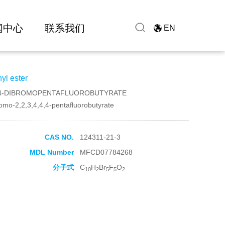
闻中心
联系我们
EN
yl ester
3,4-DIBROMOPENTAFLUOROBUTYRATE
omo-2,2,3,4,4,4-pentafluorobutyrate
CAS NO.
124311-21-3
MDL Number
MFCD07784268
分子式
C
H
Br
F
O
10
2
5
5
2