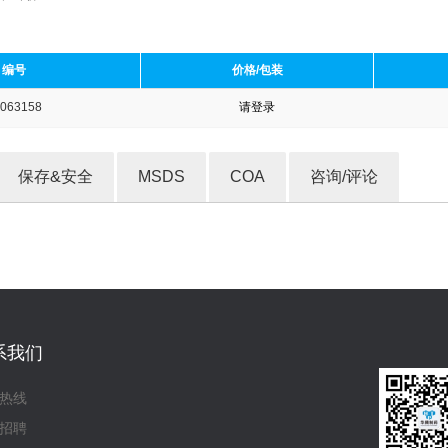
编号
价格/包装
063158
请登录
收藏产品
保存&安全
MSDS
COA
咨询/评论
系我们
热线
招聘