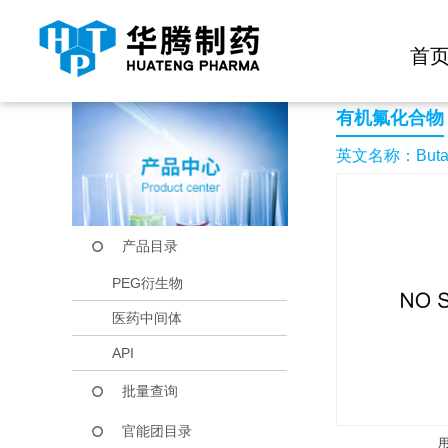
快捷导航栏 >>
化学试剂
生物试剂
PEG衍生物
当前位置：
首页
产品中心
产品目录
Butanoic acid,3,4-di
首
有机氟化合物
英文名称：Butanoic 
产品目录
PEG衍生物
医药中间体
API
批量查询
官能团目录