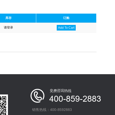
库存
订购
请登录
Add To Cart
销售热线：400-8592883