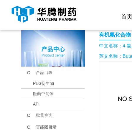
快捷导航栏 >>
化学试剂
生物试剂
PEG衍生物
当前位置：
首页
产品中心
产品目录
4-氯-1,1,1-三氟丁烷
首
有机氟化合物
中文名称：4-氯-
英文名称：Butane,4-
产品目录
PEG衍生物
医药中间体
API
批量查询
官能团目录