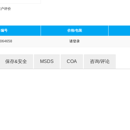
用户评价
编号
价格/包装
064658
请登录
收藏产品
保存&安全
MSDS
COA
咨询/评论