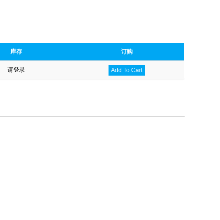
库存
订购
请登录
Add To Cart