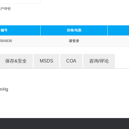
用户评价
编号
价格/包装
064836
请登录
收藏产品
保存&安全
MSDS
COA
咨询/评论
mmHg