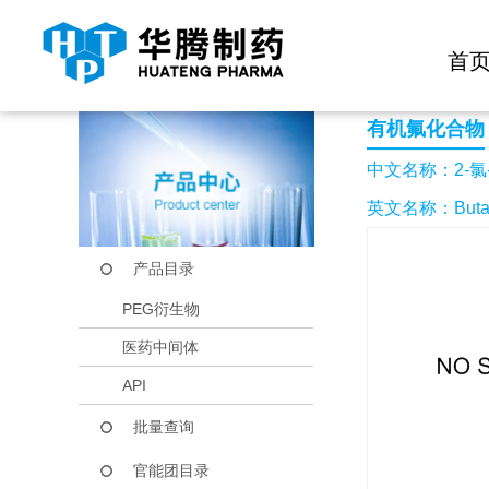
快捷导航栏 >>
化学试剂
生物试剂
PEG衍生物
当前位置：
首页
产品中心
产品目录
2-氯-1,1,1,3,4,4,
首
有机氟化合物
中文名称：2-氯-1,
英文名称：Butane,2-
产品目录
PEG衍生物
医药中间体
API
批量查询
官能团目录