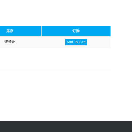
库存
订购
请登录
Add To Cart