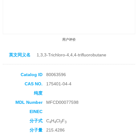
用户评价
英文同义名
1,3,3-Trichloro-4,4,4-trifluorobutane
Catalog ID
80063596
CAS NO.
175401-04-4
收藏产品
纯度
MDL Number
MFCD00077598
EINEC
分子式
C
H
Cl
F
4
4
3
3
分子量
215.4286