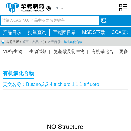
EN
Toggl
navig
产品目录
批量查询
官能团目录
MSDS下载
COA查询
当前位置：
首页
>
产品中心
>
产品目录
>
有机氟化合物
VD衍生物
|
生物试剂
|
氨基酸及衍生物
|
有机锡化合
更多
物
|
有机硼化合物
|
有机磷化合物
|
有机氟化合物
|
中间体
|
其他产品
|
抗肿瘤药物中间体
|
抗病毒药物中
有机氟化合物
间体
|
抗高血压药物中间体
|
抗糖尿病药物中间体
|
抗
感染药物中间体
|
肠胃药物中间体
|
镇痛麻醉药物中间
英文名称：Butane,2,2,4-trichloro-1,1,1-trifluoro-
体
|
抗精神病药物中间体
|
抗炎药物中间体
|
精选原料
药中间体
|
其他原料药中间体
|