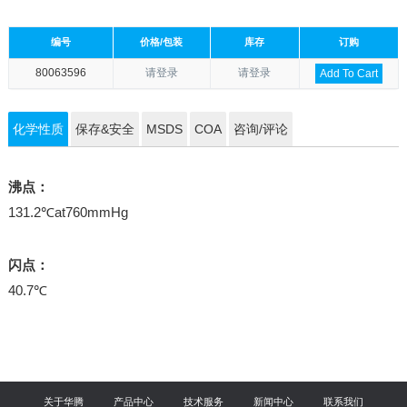
编号
价格/包装
库存
订购
80063596
请登录
请登录
Add To Cart
化学性质
保存&安全
MSDS
COA
咨询/评论
沸点：
131.2℃at760mmHg
闪点：
40.7℃
关于华腾
产品中心
技术服务
新闻中心
联系我们