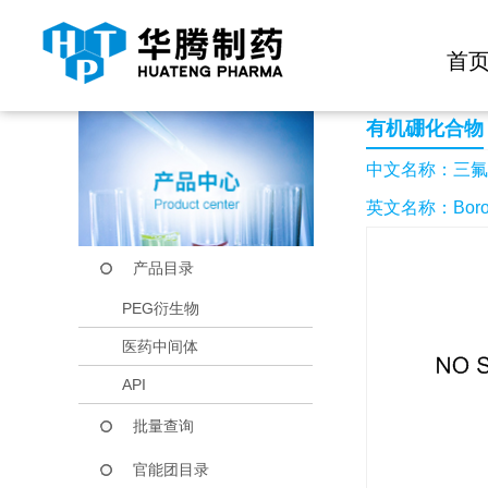
快捷导航栏 >>
化学试剂
生物试剂
PEG衍生物
当前位置：
首页
产品中心
产品目录
三氟化硼-乙醚络合物
首
有机硼化合物
中文名称：三氟
英文名称：BoronTr
产品目录
PEG衍生物
医药中间体
API
批量查询
官能团目录