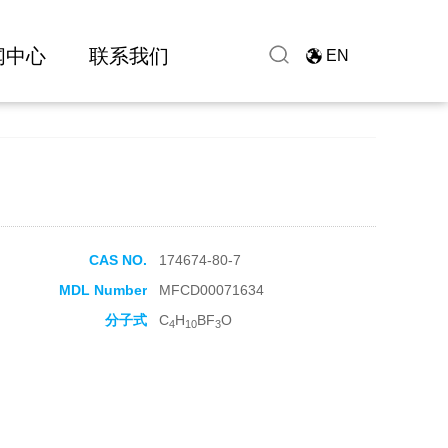
闻中心
联系我们
EN
CAS NO.
174674-80-7
MDL Number
MFCD00071634
分子式
C
H
BF
O
4
10
3