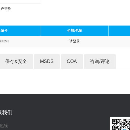
用户评价
编号
价格/包装
93293
请登录
收藏产品
保存&安全
MSDS
COA
咨询/评论
系我们
热线