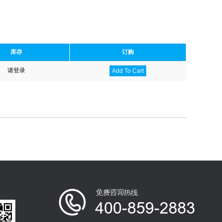
库存
订购
请登录
Add To Cart