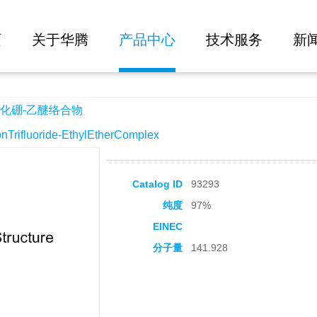
大批量询价
页
关于华腾
产品中心
技术服务
新
化硼-乙醚络合物
ifluoride-EthylEtherComplex
Catalog ID
93293
纯度
97%
EINEC
分子量
141.928