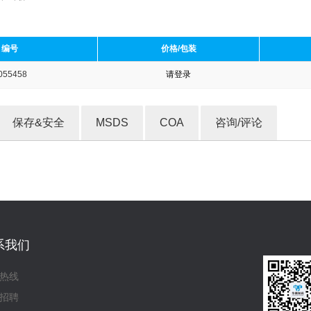
编号
价格/包装
055458
请登录
收藏产品
保存&安全
MSDS
COA
咨询/评论
系我们
热线
招聘