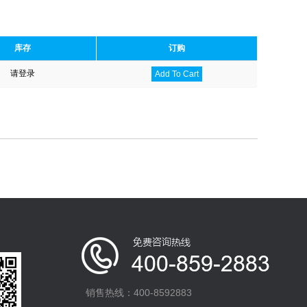
库存
订购
请登录
Add To Cart
销售热线：400-8592883