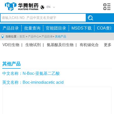
EN
Toggl
navig
产品目录
批量查询
官能团目录
MSDS下载
COA查询
当前位置：
首页
>
产品中心
>
产品目录
>
其他产品
VD衍生物
|
生物试剂
|
氨基酸及衍生物
|
有机锡化合
更多
物
|
有机硼化合物
|
有机磷化合物
|
有机氟化合物
|
中间体
|
其他产品
|
抗肿瘤药物中间体
|
抗病毒药物中
其他产品
间体
|
抗高血压药物中间体
|
抗糖尿病药物中间体
|
抗
感染药物中间体
|
肠胃药物中间体
|
镇痛麻醉药物中间
中文名称：N-Boc-亚氨基二乙酸
体
|
抗精神病药物中间体
|
抗炎药物中间体
|
精选原料
英文名称：Boc-iminodiacetic acid
药中间体
|
其他原料药中间体
|