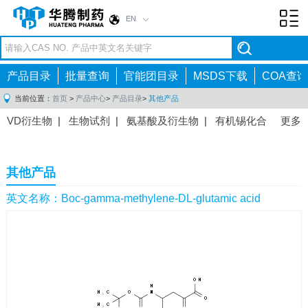
EN
Toggl
navig
产品目录
批量查询
官能团目录
MSDS下载
COA查询
当前位置：
首页
>
产品中心
>
产品目录
>
其他产品
VD衍生物
|
生物试剂
|
氨基酸及衍生物
|
有机锡化合
更多
物
|
有机硼化合物
|
有机磷化合物
|
有机氟化合物
|
中间体
|
其他产品
|
抗肿瘤药物中间体
|
抗病毒药物中
其他产品
间体
|
抗高血压药物中间体
|
抗糖尿病药物中间体
|
抗
感染药物中间体
|
肠胃药物中间体
|
镇痛麻醉药物中间
英文名称：Boc-gamma-methylene-DL-glutamic acid
体
|
抗精神病药物中间体
|
抗炎药物中间体
|
精选原料
药中间体
|
其他原料药中间体
|