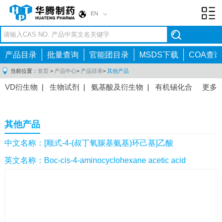
EN
Toggl
navig
产品目录
批量查询
官能团目录
MSDS下载
COA查询
当前位置：
首页
>
产品中心
>
产品目录
>
其他产品
VD衍生物
|
生物试剂
|
氨基酸及衍生物
|
有机锡化合
更多
物
|
有机硼化合物
|
有机磷化合物
|
有机氟化合物
|
中间体
|
其他产品
|
抗肿瘤药物中间体
|
抗病毒药物中
其他产品
间体
|
抗高血压药物中间体
|
抗糖尿病药物中间体
|
抗
感染药物中间体
|
肠胃药物中间体
|
镇痛麻醉药物中间
中文名称：[顺式-4-(叔丁氧羰基氨基)环己基]乙酸
体
|
抗精神病药物中间体
|
抗炎药物中间体
|
精选原料
英文名称：Boc-cis-4-aminocyclohexane acetic acid
药中间体
|
其他原料药中间体
|