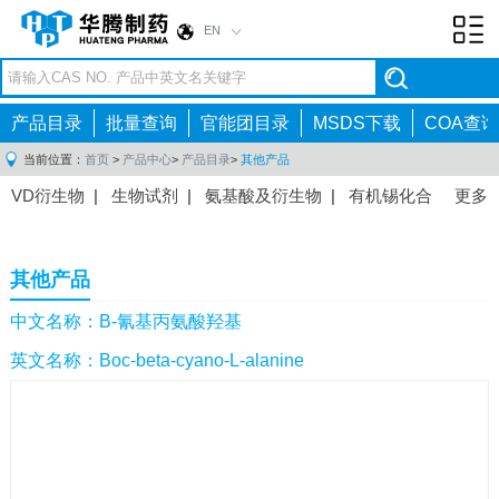
EN
Toggl
navig
产品目录
批量查询
官能团目录
MSDS下载
COA查询
当前位置：
首页
>
产品中心
>
产品目录
>
其他产品
VD衍生物
|
生物试剂
|
氨基酸及衍生物
|
有机锡化合
更多
物
|
有机硼化合物
|
有机磷化合物
|
有机氟化合物
|
中间体
|
其他产品
|
抗肿瘤药物中间体
|
抗病毒药物中
其他产品
间体
|
抗高血压药物中间体
|
抗糖尿病药物中间体
|
抗
感染药物中间体
|
肠胃药物中间体
|
镇痛麻醉药物中间
中文名称：Β-氰基丙氨酸羟基
体
|
抗精神病药物中间体
|
抗炎药物中间体
|
精选原料
英文名称：Boc-beta-cyano-L-alanine
药中间体
|
其他原料药中间体
|