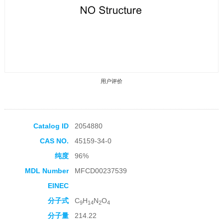
用户评价
Catalog ID
2054880
CAS NO.
45159-34-0
收藏产品
纯度
96%
MDL Number
MFCD00237539
EINEC
分子式
C
H
N
O
9
14
2
4
分子量
214.22