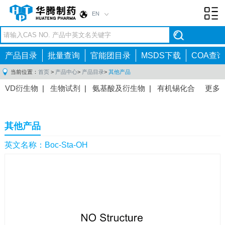
EN
Toggl
navig
产品目录
批量查询
官能团目录
MSDS下载
COA查询
当前位置：
首页
>
产品中心
>
产品目录
>
其他产品
VD衍生物
|
生物试剂
|
氨基酸及衍生物
|
有机锡化合
更多
物
|
有机硼化合物
|
有机磷化合物
|
有机氟化合物
|
中间体
|
其他产品
|
抗肿瘤药物中间体
|
抗病毒药物中
其他产品
间体
|
抗高血压药物中间体
|
抗糖尿病药物中间体
|
抗
感染药物中间体
|
肠胃药物中间体
|
镇痛麻醉药物中间
英文名称：Boc-Sta-OH
体
|
抗精神病药物中间体
|
抗炎药物中间体
|
精选原料
药中间体
|
其他原料药中间体
|