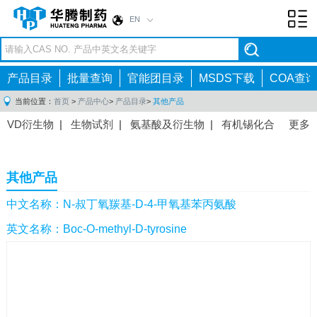
EN
Toggl
navig
产品目录
批量查询
官能团目录
MSDS下载
COA查询
当前位置：
首页
>
产品中心
>
产品目录
>
其他产品
VD衍生物
|
生物试剂
|
氨基酸及衍生物
|
有机锡化合
更多
物
|
有机硼化合物
|
有机磷化合物
|
有机氟化合物
|
中间体
|
其他产品
|
抗肿瘤药物中间体
|
抗病毒药物中
其他产品
间体
|
抗高血压药物中间体
|
抗糖尿病药物中间体
|
抗
感染药物中间体
|
肠胃药物中间体
|
镇痛麻醉药物中间
中文名称：N-叔丁氧羰基-D-4-甲氧基苯丙氨酸
体
|
抗精神病药物中间体
|
抗炎药物中间体
|
精选原料
英文名称：Boc-O-methyl-D-tyrosine
药中间体
|
其他原料药中间体
|