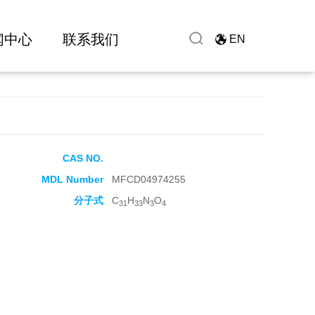
闻中心
联系我们
EN
CAS NO.
MDL Number
MFCD04974255
分子式
C
H
N
O
31
33
3
4