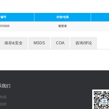
编号
价格/包装
055889
请登录
收藏产品
保存&安全
MSDS
COA
咨询/评论
系我们
热线
招聘