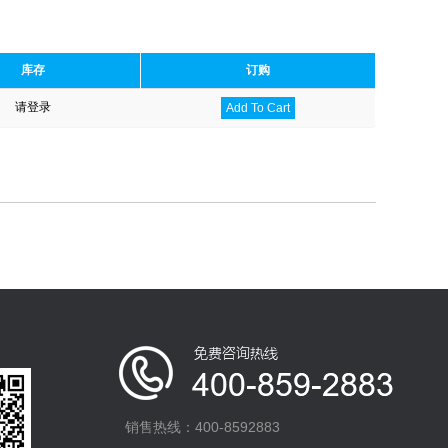
库存
订购
请登录
Add To Cart
销售热线：400-8592883