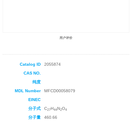
用户评价
Catalog ID
2055874
CAS NO.
收藏产品
纯度
MDL Number
MFCD00058079
EINEC
分子式
C
H
N
O
27
44
2
4
分子量
460.66