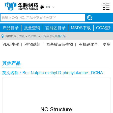
EN
Toggl
navig
产品目录
批量查询
官能团目录
MSDS下载
COA查询
当前位置：
首页
>
产品中心
>
产品目录
>
其他产品
VD衍生物
|
生物试剂
|
氨基酸及衍生物
|
有机锡化合
更多
物
|
有机硼化合物
|
有机磷化合物
|
有机氟化合物
|
中间体
|
其他产品
|
抗肿瘤药物中间体
|
抗病毒药物中
其他产品
间体
|
抗高血压药物中间体
|
抗糖尿病药物中间体
|
抗
感染药物中间体
|
肠胃药物中间体
|
镇痛麻醉药物中间
英文名称：Boc-Nalpha-methyl-D-phenylalanine . DCHA
体
|
抗精神病药物中间体
|
抗炎药物中间体
|
精选原料
药中间体
|
其他原料药中间体
|