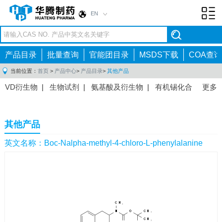
EN
Toggl
navig
产品目录
批量查询
官能团目录
MSDS下载
COA查询
当前位置：
首页
>
产品中心
>
产品目录
>
其他产品
VD衍生物
|
生物试剂
|
氨基酸及衍生物
|
有机锡化合
更多
物
|
有机硼化合物
|
有机磷化合物
|
有机氟化合物
|
中间体
|
其他产品
|
抗肿瘤药物中间体
|
抗病毒药物中
其他产品
间体
|
抗高血压药物中间体
|
抗糖尿病药物中间体
|
抗
感染药物中间体
|
肠胃药物中间体
|
镇痛麻醉药物中间
英文名称：Boc-Nalpha-methyl-4-chloro-L-phenylalanine
体
|
抗精神病药物中间体
|
抗炎药物中间体
|
精选原料
药中间体
|
其他原料药中间体
|