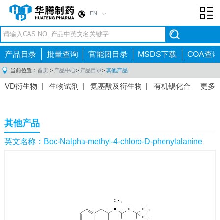
EN
Toggl
navig
产品目录
批量查询
官能团目录
MSDS下载
COA查询
当前位置：
首页
>
产品中心
>
产品目录
>
其他产品
VD衍生物
|
生物试剂
|
氨基酸及衍生物
|
有机锡化合
更多
物
|
有机硼化合物
|
有机磷化合物
|
有机氟化合物
|
中间体
|
其他产品
|
抗肿瘤药物中间体
|
抗病毒药物中
其他产品
间体
|
抗高血压药物中间体
|
抗糖尿病药物中间体
|
抗
感染药物中间体
|
肠胃药物中间体
|
镇痛麻醉药物中间
英文名称：Boc-Nalpha-methyl-4-chloro-D-phenylalanine
体
|
抗精神病药物中间体
|
抗炎药物中间体
|
精选原料
药中间体
|
其他原料药中间体
|