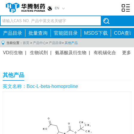
EN
Toggl
navig
产品目录
批量查询
官能团目录
MSDS下载
COA查询
当前位置：
首页
>
产品中心
>
产品目录
>
其他产品
VD衍生物
|
生物试剂
|
氨基酸及衍生物
|
有机锡化合
更多
物
|
有机硼化合物
|
有机磷化合物
|
有机氟化合物
|
中间体
|
其他产品
|
抗肿瘤药物中间体
|
抗病毒药物中
其他产品
间体
|
抗高血压药物中间体
|
抗糖尿病药物中间体
|
抗
感染药物中间体
|
肠胃药物中间体
|
镇痛麻醉药物中间
英文名称：Boc-L-beta-homoproline
体
|
抗精神病药物中间体
|
抗炎药物中间体
|
精选原料
药中间体
|
其他原料药中间体
|