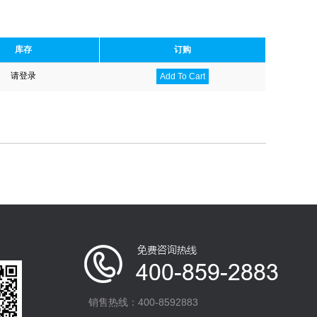
库存
订购
请登录
Add To Cart
销售热线：400-8592883