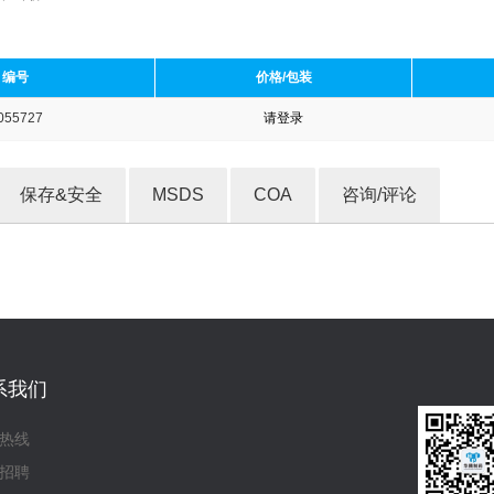
编号
价格/包装
055727
请登录
收藏产品
保存&安全
MSDS
COA
咨询/评论
系我们
热线
招聘