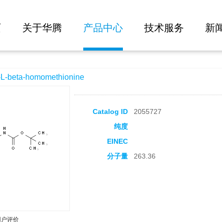
大批量询价
thionine
页
关于华腾
产品中心
技术服务
新
beta-homomethionine
Catalog ID
2055727
纯度
EINEC
分子量
263.36
用户评价