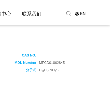
闻中心
联系我们
EN
CAS NO.
MDL Number
MFCD01862845
分子式
C
H
NO
S
11
21
4