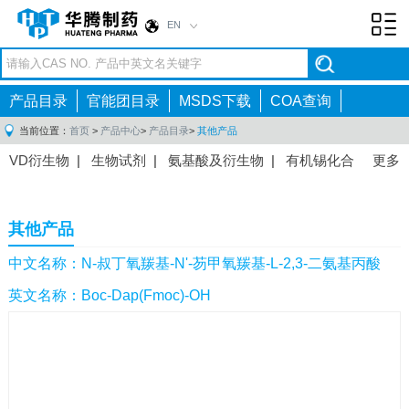
EN
Toggl
navig
产品目录
官能团目录
MSDS下载
COA查询
当前位置：
首页
>
产品中心
>
产品目录
>
其他产品
VD衍生物
|
生物试剂
|
氨基酸及衍生物
|
有机锡化合
更多
物
|
有机硼化合物
|
有机磷化合物
|
有机氟化合物
|
中间体
|
其他产品
|
抗肿瘤药物中间体
|
抗病毒药物中
其他产品
间体
|
抗高血压药物中间体
|
抗糖尿病药物中间体
|
抗
感染药物中间体
|
肠胃药物中间体
|
镇痛麻醉药物中间
中文名称：N-叔丁氧羰基-N'-芴甲氧羰基-L-2,3-二氨基丙酸
体
|
抗精神病药物中间体
|
抗炎药物中间体
|
精选原料
英文名称：Boc-Dap(Fmoc)-OH
药中间体
|
其他原料药中间体
|