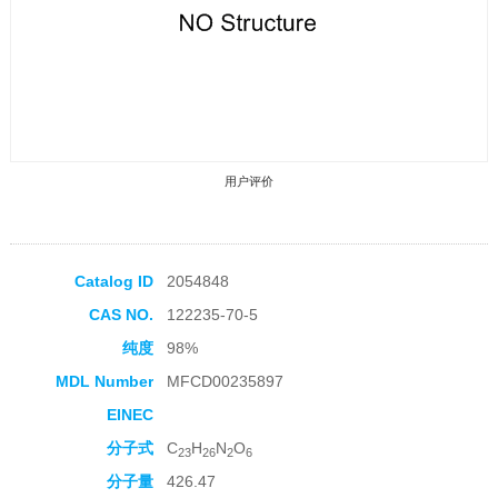
用户评价
Catalog ID
2054848
CAS NO.
122235-70-5
收藏产品
纯度
98%
MDL Number
MFCD00235897
EINEC
分子式
C
H
N
O
23
26
2
6
分子量
426.47