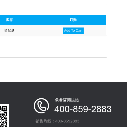
库存
订购
请登录
Add To Cart
销售热线：400-8592883