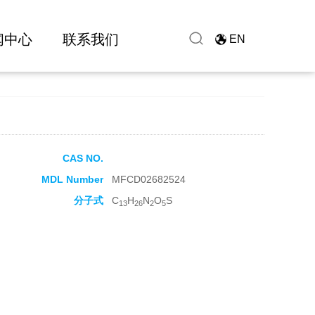
闻中心
联系我们
EN
CAS NO.
MDL Number
MFCD02682524
分子式
C
H
N
O
S
13
26
2
5