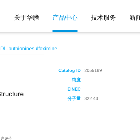
大批量询价
lfoximine
页
关于华腾
产品中心
技术服务
新
buthioninesulfoximine
Catalog ID
2055189
纯度
EINEC
分子量
322.43
用户评价