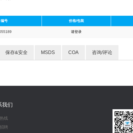
编号
价格/包装
055189
请登录
收藏产品
保存&安全
MSDS
COA
咨询/评论
系我们
热线
招聘