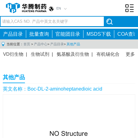
EN
Toggl
navig
产品目录
批量查询
官能团目录
MSDS下载
COA查询
当前位置：
首页
>
产品中心
>
产品目录
>
其他产品
VD衍生物
|
生物试剂
|
氨基酸及衍生物
|
有机锡化合
更多
物
|
有机硼化合物
|
有机磷化合物
|
有机氟化合物
|
中间体
|
其他产品
|
抗肿瘤药物中间体
|
抗病毒药物中
其他产品
间体
|
抗高血压药物中间体
|
抗糖尿病药物中间体
|
抗
感染药物中间体
|
肠胃药物中间体
|
镇痛麻醉药物中间
英文名称：Boc-DL-2-aminoheptanedioic acid
体
|
抗精神病药物中间体
|
抗炎药物中间体
|
精选原料
药中间体
|
其他原料药中间体
|