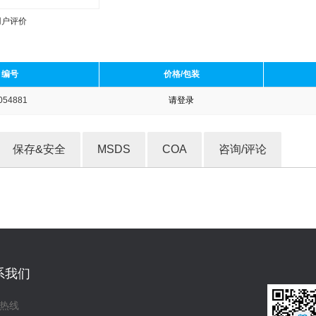
用户评价
编号
价格/包装
054881
请登录
收藏产品
保存&安全
MSDS
COA
咨询/评论
系我们
热线