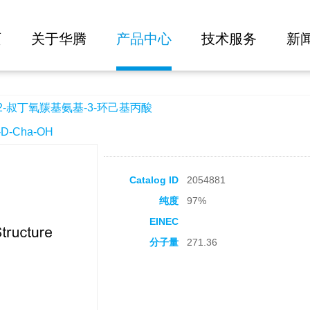
大批量询价
基-3-环己基丙酸
页
关于华腾
产品中心
技术服务
新
-2-叔丁氧羰基氨基-3-环己基丙酸
-Cha-OH
Catalog ID
2054881
纯度
97%
EINEC
分子量
271.36