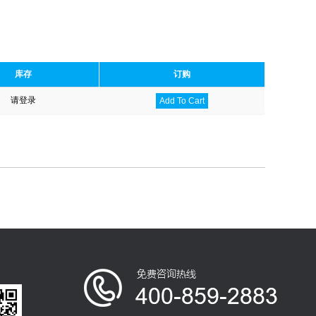
库存
订购
请登录
Add To Cart