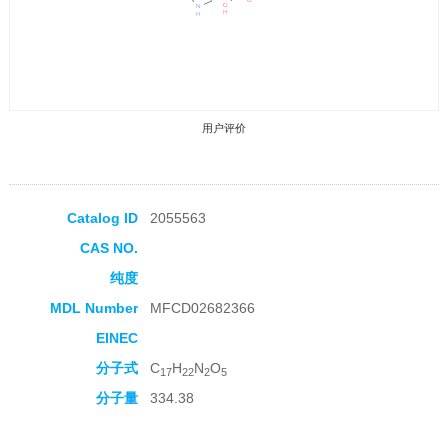
用户评价
Catalog ID
2055563
CAS NO.
收藏产品
纯度
MDL Number
MFCD02682366
EINEC
分子式
C
H
N
O
17
22
2
5
分子量
334.38