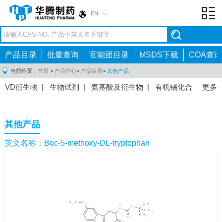
EN
Toggl
navig
产品目录
批量查询
官能团目录
MSDS下载
COA查询
当前位置：
首页
>
产品中心
>
产品目录
>
其他产品
VD衍生物
|
生物试剂
|
氨基酸及衍生物
|
有机锡化合
更多
物
|
有机硼化合物
|
有机磷化合物
|
有机氟化合物
|
中间体
|
其他产品
|
抗肿瘤药物中间体
|
抗病毒药物中
其他产品
间体
|
抗高血压药物中间体
|
抗糖尿病药物中间体
|
抗
感染药物中间体
|
肠胃药物中间体
|
镇痛麻醉药物中间
英文名称：Boc-5-methoxy-DL-tryptophan
体
|
抗精神病药物中间体
|
抗炎药物中间体
|
精选原料
药中间体
|
其他原料药中间体
|