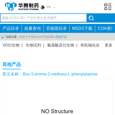
EN
Toggl
navig
产品目录
批量查询
官能团目录
MSDS下载
COA查询
当前位置：
首页
>
产品中心
>
产品目录
>
其他产品
VD衍生物
|
生物试剂
|
氨基酸及衍生物
|
有机锡化合
更多
物
|
有机硼化合物
|
有机磷化合物
|
有机氟化合物
|
中间体
|
其他产品
|
抗肿瘤药物中间体
|
抗病毒药物中
其他产品
间体
|
抗高血压药物中间体
|
抗糖尿病药物中间体
|
抗
感染药物中间体
|
肠胃药物中间体
|
镇痛麻醉药物中间
英文名称：Boc-5-bromo-2-methoxy-L-phenylalanine
体
|
抗精神病药物中间体
|
抗炎药物中间体
|
精选原料
药中间体
|
其他原料药中间体
|