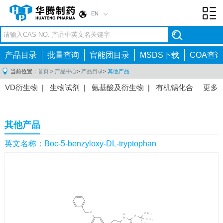
EN
Toggl
navig
产品目录
批量查询
官能团目录
MSDS下载
COA查询
当前位置：
首页
>
产品中心
>
产品目录
>
其他产品
VD衍生物
|
生物试剂
|
氨基酸及衍生物
|
有机锡化合
更多
物
|
有机硼化合物
|
有机磷化合物
|
有机氟化合物
|
中间体
|
其他产品
|
抗肿瘤药物中间体
|
抗病毒药物中
其他产品
间体
|
抗高血压药物中间体
|
抗糖尿病药物中间体
|
抗
感染药物中间体
|
肠胃药物中间体
|
镇痛麻醉药物中间
英文名称：Boc-5-benzyloxy-DL-tryptophan
体
|
抗精神病药物中间体
|
抗炎药物中间体
|
精选原料
药中间体
|
其他原料药中间体
|