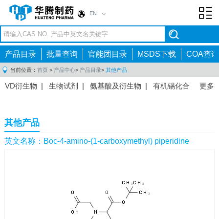
EN
Toggl
navig
产品目录
批量查询
官能团目录
MSDS下载
COA查询
当前位置：
首页
>
产品中心
>
产品目录
>
其他产品
VD衍生物
|
生物试剂
|
氨基酸及衍生物
|
有机锡化合
更多
物
|
有机硼化合物
|
有机磷化合物
|
有机氟化合物
|
中间体
|
其他产品
|
抗肿瘤药物中间体
|
抗病毒药物中
其他产品
间体
|
抗高血压药物中间体
|
抗糖尿病药物中间体
|
抗
感染药物中间体
|
肠胃药物中间体
|
镇痛麻醉药物中间
英文名称：Boc-4-amino-(1-carboxymethyl) piperidine
体
|
抗精神病药物中间体
|
抗炎药物中间体
|
精选原料
药中间体
|
其他原料药中间体
|