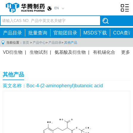
EN
Toggl
navig
产品目录
批量查询
官能团目录
MSDS下载
COA查询
当前位置：
首页
>
产品中心
>
产品目录
>
其他产品
VD衍生物
|
生物试剂
|
氨基酸及衍生物
|
有机锡化合
更多
物
|
有机硼化合物
|
有机磷化合物
|
有机氟化合物
|
中间体
|
其他产品
|
抗肿瘤药物中间体
|
抗病毒药物中
其他产品
间体
|
抗高血压药物中间体
|
抗糖尿病药物中间体
|
抗
感染药物中间体
|
肠胃药物中间体
|
镇痛麻醉药物中间
英文名称：Boc-4-(2-aminophenyl)butanoic acid
体
|
抗精神病药物中间体
|
抗炎药物中间体
|
精选原料
药中间体
|
其他原料药中间体
|