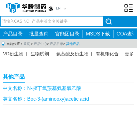
EN
Toggl
navig
产品目录
批量查询
官能团目录
MSDS下载
COA查询
当前位置：
首页
>
产品中心
>
产品目录
>
其他产品
VD衍生物
|
生物试剂
|
氨基酸及衍生物
|
有机锡化合
更多
物
|
有机硼化合物
|
有机磷化合物
|
有机氟化合物
|
中间体
|
其他产品
|
抗肿瘤药物中间体
|
抗病毒药物中
其他产品
间体
|
抗高血压药物中间体
|
抗糖尿病药物中间体
|
抗
感染药物中间体
|
肠胃药物中间体
|
镇痛麻醉药物中间
中文名称：N-叔丁氧羰基氨基氧乙酸
体
|
抗精神病药物中间体
|
抗炎药物中间体
|
精选原料
英文名称：Boc-3-(aminooxy)acetic acid
药中间体
|
其他原料药中间体
|