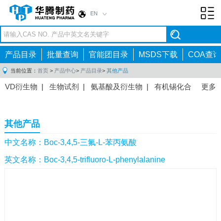
EN
Toggl
navig
产品目录
批量查询
官能团目录
MSDS下载
COA查询
当前位置：
首页
>
产品中心
>
产品目录
>
其他产品
VD衍生物
|
生物试剂
|
氨基酸及衍生物
|
有机锡化合
更多
物
|
有机硼化合物
|
有机磷化合物
|
有机氟化合物
|
中间体
|
其他产品
|
抗肿瘤药物中间体
|
抗病毒药物中
其他产品
间体
|
抗高血压药物中间体
|
抗糖尿病药物中间体
|
抗
感染药物中间体
|
肠胃药物中间体
|
镇痛麻醉药物中间
中文名称：Boc-3,4,5-三氟-L-苯丙氨酸
体
|
抗精神病药物中间体
|
抗炎药物中间体
|
精选原料
英文名称：Boc-3,4,5-trifluoro-L-phenylalanine
药中间体
|
其他原料药中间体
|