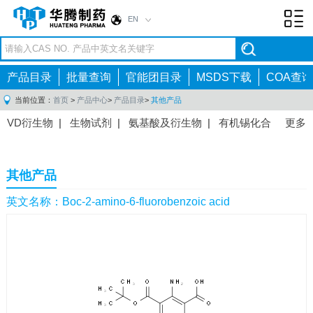
EN
Toggl
navig
产品目录
批量查询
官能团目录
MSDS下载
COA查询
当前位置：
首页
>
产品中心
>
产品目录
>
其他产品
VD衍生物
|
生物试剂
|
氨基酸及衍生物
|
有机锡化合
更多
物
|
有机硼化合物
|
有机磷化合物
|
有机氟化合物
|
中间体
|
其他产品
|
抗肿瘤药物中间体
|
抗病毒药物中
其他产品
间体
|
抗高血压药物中间体
|
抗糖尿病药物中间体
|
抗
感染药物中间体
|
肠胃药物中间体
|
镇痛麻醉药物中间
英文名称：Boc-2-amino-6-fluorobenzoic acid
体
|
抗精神病药物中间体
|
抗炎药物中间体
|
精选原料
药中间体
|
其他原料药中间体
|