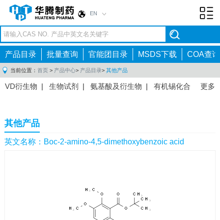
EN
Toggl
navig
产品目录
批量查询
官能团目录
MSDS下载
COA查询
当前位置：
首页
>
产品中心
>
产品目录
>
其他产品
VD衍生物
|
生物试剂
|
氨基酸及衍生物
|
有机锡化合
更多
物
|
有机硼化合物
|
有机磷化合物
|
有机氟化合物
|
中间体
|
其他产品
|
抗肿瘤药物中间体
|
抗病毒药物中
其他产品
间体
|
抗高血压药物中间体
|
抗糖尿病药物中间体
|
抗
感染药物中间体
|
肠胃药物中间体
|
镇痛麻醉药物中间
英文名称：Boc-2-amino-4,5-dimethoxybenzoic acid
体
|
抗精神病药物中间体
|
抗炎药物中间体
|
精选原料
药中间体
|
其他原料药中间体
|