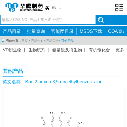
EN
Toggl
navig
产品目录
批量查询
官能团目录
MSDS下载
COA查询
当前位置：
首页
>
产品中心
>
产品目录
>
其他产品
VD衍生物
|
生物试剂
|
氨基酸及衍生物
|
有机锡化合
更多
物
|
有机硼化合物
|
有机磷化合物
|
有机氟化合物
|
中间体
|
其他产品
|
抗肿瘤药物中间体
|
抗病毒药物中
其他产品
间体
|
抗高血压药物中间体
|
抗糖尿病药物中间体
|
抗
感染药物中间体
|
肠胃药物中间体
|
镇痛麻醉药物中间
英文名称：Boc-2-amino-3,5-dimethylbenzoic acid
体
|
抗精神病药物中间体
|
抗炎药物中间体
|
精选原料
药中间体
|
其他原料药中间体
|