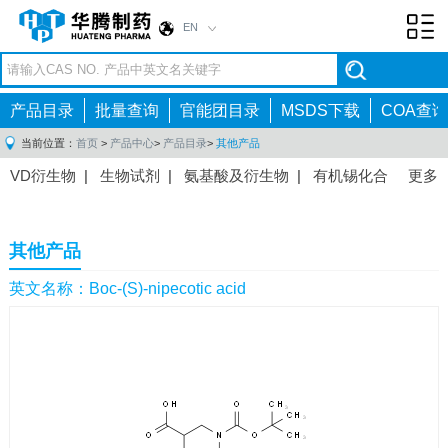
EN
Toggl
navig
产品目录
批量查询
官能团目录
MSDS下载
COA查询
当前位置：
首页
>
产品中心
>
产品目录
>
其他产品
VD衍生物
|
生物试剂
|
氨基酸及衍生物
|
有机锡化合
更多
物
|
有机硼化合物
|
有机磷化合物
|
有机氟化合物
|
中间体
|
其他产品
|
抗肿瘤药物中间体
|
抗病毒药物中
其他产品
间体
|
抗高血压药物中间体
|
抗糖尿病药物中间体
|
抗
感染药物中间体
|
肠胃药物中间体
|
镇痛麻醉药物中间
英文名称：Boc-(S)-nipecotic acid
体
|
抗精神病药物中间体
|
抗炎药物中间体
|
精选原料
药中间体
|
其他原料药中间体
|