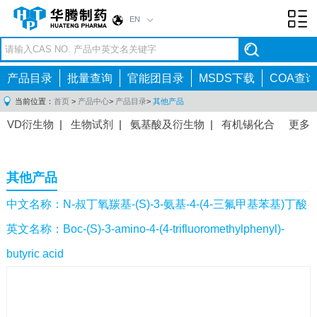
EN
Toggl
navig
产品目录
批量查询
官能团目录
MSDS下载
COA查询
当前位置：
首页
>
产品中心
>
产品目录
>
其他产品
VD衍生物
|
生物试剂
|
氨基酸及衍生物
|
有机锡化合
更多
物
|
有机硼化合物
|
有机磷化合物
|
有机氟化合物
|
中间体
|
其他产品
|
抗肿瘤药物中间体
|
抗病毒药物中
其他产品
间体
|
抗高血压药物中间体
|
抗糖尿病药物中间体
|
抗
感染药物中间体
|
肠胃药物中间体
|
镇痛麻醉药物中间
中文名称：N-叔丁氧羰基-(S)-3-氨基-4-(4-三氟甲基苯基)丁酸
体
|
抗精神病药物中间体
|
抗炎药物中间体
|
精选原料
英文名称：Boc-(S)-3-amino-4-(4-trifluoromethylphenyl)-
药中间体
|
其他原料药中间体
|
butyric acid