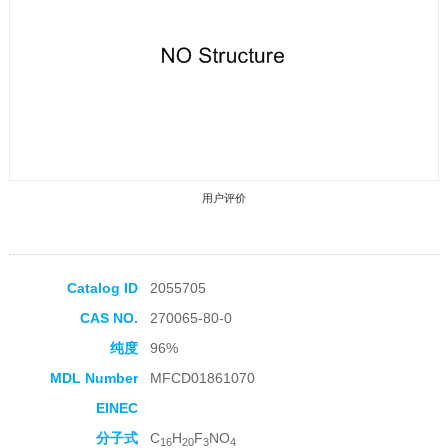
用户评价
Catalog ID
2055705
CAS NO.
270065-80-0
收藏产品
纯度
96%
MDL Number
MFCD01861070
EINEC
分子式
C
H
F
NO
16
20
3
4