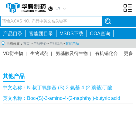
EN
Toggl
navig
产品目录
官能团目录
MSDS下载
COA查询
当前位置：
首页
>
产品中心
>
产品目录
>
其他产品
VD衍生物
|
生物试剂
|
氨基酸及衍生物
|
有机锡化合
更多
物
|
有机硼化合物
|
有机磷化合物
|
有机氟化合物
|
中间体
|
其他产品
|
抗肿瘤药物中间体
|
抗病毒药物中
其他产品
间体
|
抗高血压药物中间体
|
抗糖尿病药物中间体
|
抗
感染药物中间体
|
肠胃药物中间体
|
镇痛麻醉药物中间
中文名称：N-叔丁氧羰基-(S)-3-氨基-4-(2-萘基)丁酸
体
|
抗精神病药物中间体
|
抗炎药物中间体
|
精选原料
英文名称：Boc-(S)-3-amino-4-(2-naphthyl)-butyric acid
药中间体
|
其他原料药中间体
|