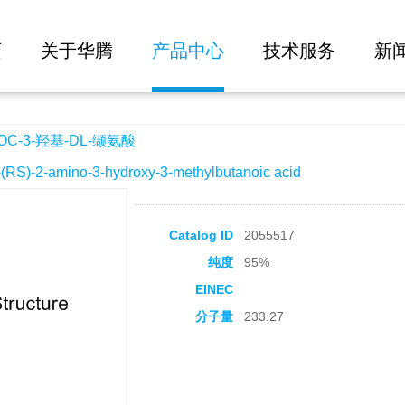
大批量询价
-缬氨酸
页
关于华腾
产品中心
技术服务
新
C-3-羟基-DL-缬氨酸
-2-amino-3-hydroxy-3-methylbutanoic acid
Catalog ID
2055517
纯度
95%
EINEC
分子量
233.27