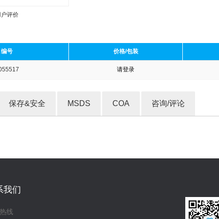
用户评价
编号
价格/包装
055517
请登录
收藏产品
保存&安全
MSDS
COA
咨询/评论
系我们
热线