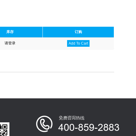
库存
订购
请登录
Add To Cart