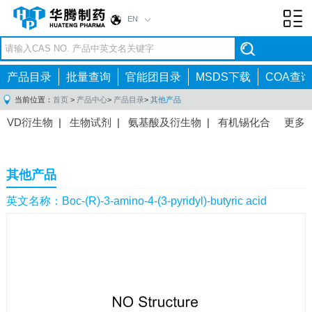
EN
Toggl
navig
产品目录
批量查询
官能团目录
MSDS下载
COA查询
当前位置：
首页
>
产品中心
>
产品目录
>
其他产品
VD衍生物
|
生物试剂
|
氨基酸及衍生物
|
有机锡化合
更多
物
|
有机硼化合物
|
有机磷化合物
|
有机氟化合物
|
中间体
|
其他产品
|
抗肿瘤药物中间体
|
抗病毒药物中
其他产品
间体
|
抗高血压药物中间体
|
抗糖尿病药物中间体
|
抗
感染药物中间体
|
肠胃药物中间体
|
镇痛麻醉药物中间
英文名称：Boc-(R)-3-amino-4-(3-pyridyl)-butyric acid
体
|
抗精神病药物中间体
|
抗炎药物中间体
|
精选原料
药中间体
|
其他原料药中间体
|