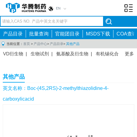
EN
Toggl
navig
产品目录
批量查询
官能团目录
MSDS下载
COA查询
当前位置：
首页
>
产品中心
>
产品目录
>
其他产品
VD衍生物
|
生物试剂
|
氨基酸及衍生物
|
有机锡化合
更多
物
|
有机硼化合物
|
有机磷化合物
|
有机氟化合物
|
中间体
|
其他产品
|
抗肿瘤药物中间体
|
抗病毒药物中
其他产品
间体
|
抗高血压药物中间体
|
抗糖尿病药物中间体
|
抗
感染药物中间体
|
肠胃药物中间体
|
镇痛麻醉药物中间
英文名称：Boc-(4S,2RS)-2-methylthiazolidine-4-
体
|
抗精神病药物中间体
|
抗炎药物中间体
|
精选原料
carboxylicacid
药中间体
|
其他原料药中间体
|