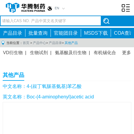
EN
Toggl
navig
产品目录
批量查询
官能团目录
MSDS下载
COA查询
当前位置：
首页
>
产品中心
>
产品目录
>
其他产品
VD衍生物
|
生物试剂
|
氨基酸及衍生物
|
有机锡化合
更多
物
|
有机硼化合物
|
有机磷化合物
|
有机氟化合物
|
中间体
|
其他产品
|
抗肿瘤药物中间体
|
抗病毒药物中
其他产品
间体
|
抗高血压药物中间体
|
抗糖尿病药物中间体
|
抗
感染药物中间体
|
肠胃药物中间体
|
镇痛麻醉药物中间
中文名称：4-(叔丁氧羰基氨基)苯乙酸
体
|
抗精神病药物中间体
|
抗炎药物中间体
|
精选原料
英文名称：Boc-(4-aminophenyl)acetic acid
药中间体
|
其他原料药中间体
|