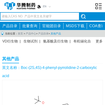
EN
Toggl
navig
产品目录
批量查询
官能团目录
MSDS下载
COA查询
当前位置：
首页
>
产品中心
>
产品目录
>
其他产品
VD衍生物
|
生物试剂
|
氨基酸及衍生物
|
有机锡化合
更多
物
|
有机硼化合物
|
有机磷化合物
|
有机氟化合物
|
中间体
|
其他产品
|
抗肿瘤药物中间体
|
抗病毒药物中
其他产品
间体
|
抗高血压药物中间体
|
抗糖尿病药物中间体
|
抗
感染药物中间体
|
肠胃药物中间体
|
镇痛麻醉药物中间
英文名称：Boc-(2S,4S)-4-phenyl-pyrrolidine-2-carboxylic
体
|
抗精神病药物中间体
|
抗炎药物中间体
|
精选原料
acid
药中间体
|
其他原料药中间体
|