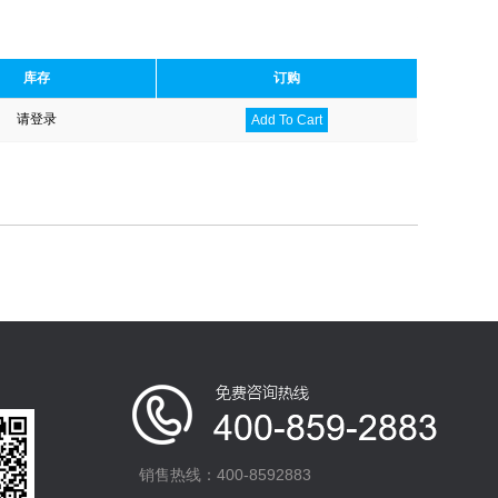
库存
订购
请登录
Add To Cart
销售热线：400-8592883