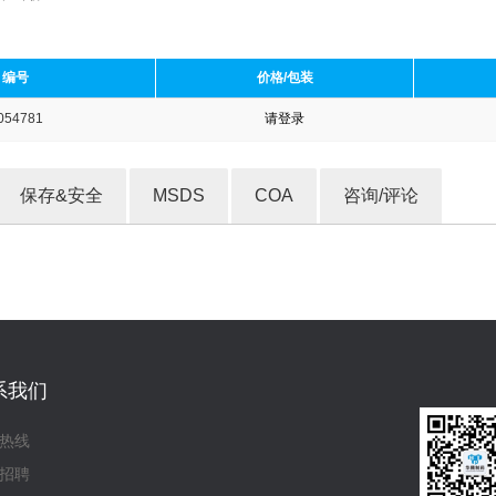
编号
价格/包装
054781
请登录
收藏产品
保存&安全
MSDS
COA
咨询/评论
系我们
热线
招聘