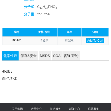
分子式
C
H
FNO
13
14
3
分子量
251.256
编号
价格/包装
库存
订购
100161
请登录
请登录
Add To Cart
化学性质
保存&安全
MSDS
COA
咨询/评论
外观：
白色固体
关于华腾
产品中心
技术服务
新闻中心
联系我们