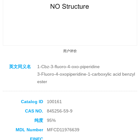
用户评价
英文同义名
1-Cbz-3-fluoro-4-oxo-piperidine
3-Fluoro-4-oxopiperidine-1-carboxylic acid benzyl
ester
收藏产品
Catalog ID
100161
CAS NO.
845256-59-9
纯度
95%
MDL Number
MFCD11976639
EINEC