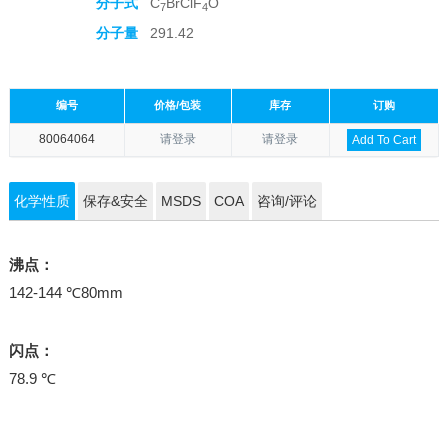
分子式
C
BrClF
O
7
4
分子量
291.42
编号
价格/包装
库存
订购
80064064
请登录
请登录
Add To Cart
化学性质
保存&安全
MSDS
COA
咨询/评论
沸点：
142-144 ℃80mm
闪点：
78.9 ℃